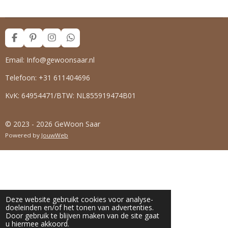
F
P
I
W
a
i
n
h
c
n
s
a
Email: Info@gewoonsaar.nl
e
t
t
t
b
e
a
s
Telefoon: +31 611404696
o
r
g
A
o
e
r
p
KvK: 64954471/BTW: NL855919474B01
k
s
a
p
t
m
© 2023 - 2026 GeWoon Saar
Powered by
JouwWeb
Deze website gebruikt cookies voor analyse-
doeleinden en/of het tonen van advertenties.
Door gebruik te blijven maken van de site gaat
u hiermee akkoord.