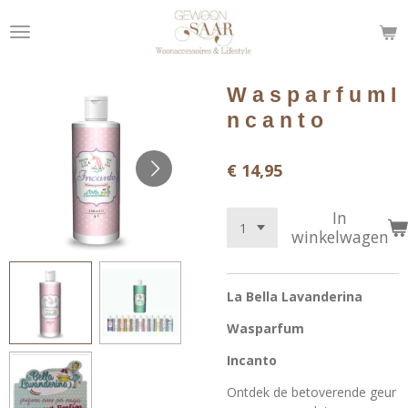
Ga
direct
naar
de
W a s p a r f u m I
hoofdinhoud
n c a n t o
€ 14,95
In
winkelwagen
La Bella Lavanderina
Wasparfum
Incanto
Ontdek de betoverende geur